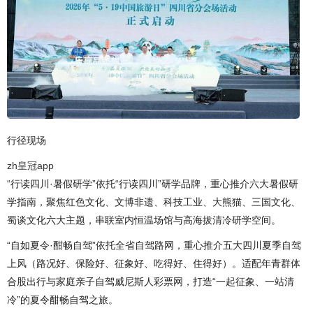
行径现场
zh皇冠app
“行读四川·暑假研学”依托“行读四川”研学品牌，重心推介六大暑假研
学指南，聚焦红色文化、文博非遗、科技工业、大熊猫、三国文化、
蜀谈文化六大主题，串联室内恒温场馆与高海拔清冷研学空间。
“自如夏令·酣畅自驾”依托全省自驾路网，重心推介五大四川夏季自驾
上风（路况好、保险好、征象好、吃得好、住得好）。适配年青群体
合股出行与家庭亲子自驾威尼斯人彩票网，打造“一起征象、一站清
冷”的夏令酣畅自驾之旅。