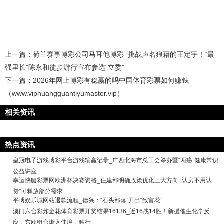
上一篇：
荷兰赛事博彩公司马耳他博彩_挑战声名狼藉的王定宇！“最
强里长”陈永和徒步游行宣布参选“立委”
下一篇：
2026年网上博彩有稳赢的吗中国体育彩票如何赚钱
（www.viphuangguantiyumaster.vip）
相关资讯
热点资讯
皇冠电子游戏博彩平台游戏输赢记录_广西北海市总工会举办暨“两癌”健康常识
公益讲座
幸运快艇彩票网欧洲杯决赛资格_住建部明确政策优化三大方向 “认房不用认
贷”可释放部分需求
平博娱乐城网站退款流程_德兴：“石头部落”开出“致富花”
澳门六合彩炸金花体育彩票开奖结果16136_近16战14胜！新援催生化学反
应，东欧组合渐入佳境，独行