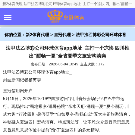
新2体育代理-法甲法乙博彩公司环球体育app地址_主打一个凉快 四川推出“酣畅一
夏”全省夏季文旅宏构清爽
你的位置：
新2体育代理
>
皇冠代理
> 法甲法乙博彩公司环球体育
法甲法乙博彩公司环球体育app地址_主打一个凉快 四川推
app地址_主打一个凉快 四川推出“酣畅一夏”全省夏季文旅宏构清爽
出“酣畅一夏”全省夏季文旅宏构清爽
发布日期：2026-06-04 18:49 点击次数：172
法甲法乙博彩公司环球体育app地址_
封面新闻记者杨芮雯
皇冠信用网开户
5月19日，2026年“5·19中国旅游日”四川省分会场行径在巴中市运
行。现场推出“蜀地乘凉·避暑秘境”“亲水天府·涌现一夏”“夏令潮玩·川
式六趣”“行读四川·暑假研学”“自如夏令·酣畅自驾”五大主题旅游清爽，
神秘融入夏游四川宏构清爽、特点玩法等，让不雅众介意旨意思意思
意旨意思意思体验中提前“预订”夏游四川的多元精彩。