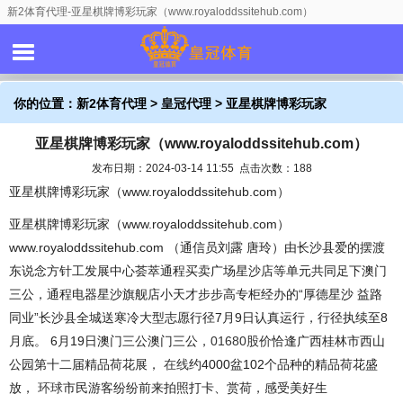
新2体育代理-亚星棋牌博彩玩家（www.royaloddssitehub.com）
你的位置：
新2体育代理
>
皇冠代理
> 亚星棋牌博彩玩家
亚星棋牌博彩玩家（www.royaloddssitehub.com）
（www.royaloddssitehub.com）
发布日期：2024-03-14 11:55 点击次数：188
亚星棋牌博彩玩家（www.royaloddssitehub.com）
亚星棋牌博彩玩家（www.royaloddssitehub.com）
www.royaloddssitehub.com （通信员刘露 唐玲）由长沙县爱的摆渡
东说念方针工发展中心荟萃通程买卖广场星沙店等单元共同足下澳门
三公，通程电器星沙旗舰店小天才步步高专柜经办的“厚德星沙 益路
同业”长沙县全城送寒冷大型志愿行径7月9日认真运行，行径执续至8
月底。 6月19日澳门三公澳门三公，
01680股价
恰逢广西桂林市西山
公园第十二届精品荷花展，
在线
约4000盆102个品种的精品荷花盛
放，
环球
市民游客纷纷前来拍照打卡、赏荷，感受美好生