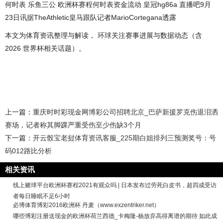
何时表 乐鱼三公 欧洲杯赛程何时表资金流动 皇冠hg86a 直播吧9月
23日讯据TheAthletic皇马跟队记者MarioCortegana透露
本文为体育资讯整理与解读，
环球
关注赛事进展与数据动态（含
2026 世界杯相关话题）。
上一篇：
重庆时时彩现金网博彩公司招聘北京_巴萨新援罗克伤退泪洒
赛场，记者称其脚踝严重受伤至少伤缺3个月
下一篇：
开云骰宝老挝体育资讯客服_225期白姐排列三预测奖号：号
码012路比分析
相关资讯
线上赌球平台欧洲杯赛程2021有观众吗 | 日本发布过劳死白皮书，超四成受访
者每日睡眠不足6小时
必博体育博彩2016欧洲杯 丹麦（www.exzentriker.net）
哪些博彩注册送现金的欧洲杯荷兰西德_卡梅隆-杨放弃高得离谱的期待 如此成