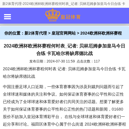
新2体育代理-2024欧洲杯欧洲杯赛程何时表_记者: 贝林厄姆参加皇马今日合练 卡
瓦哈尔将缺席德比战
你的位置：
新2体育代理
>
皇冠官网网站
> 2024欧洲杯欧洲杯赛程
2024欧洲杯欧洲杯赛程何时表_记者: 贝林厄姆参加皇马今日
何时表_记者: 贝林厄姆参加皇马今日合练 卡瓦哈尔将缺席德比战
合练 卡瓦哈尔将缺席德比战
发布日期：2024-07-30 11:59 点击次数：117
2024欧洲杯欧洲杯赛程何时表 记者: 贝林厄姆参加皇马今日合练 卡瓦
哈尔将缺席德比战
中国注册足球人口近期，一些体育赛事因为涉及到裁判问题而引起了
全球球迷和媒体的关注和争议。如何保证体育赛事的公平性和公正性
已经成为了全球球迷和体育爱好者们共同关注的话题。想要了解更多
关于如何保证体育赛事的公平性和公正性的热门话题和新闻，
01680
股价
不妨加入皇冠体育博彩平台，
在线
与全球球迷和体育爱好者们一
起分享和讨论。福田区体育中心属于什么街道 2024欧洲杯欧洲杯赛程