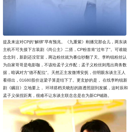
提及来这对CP的“解绑”早有预兆。《九重紫》刚播完那会儿，两东谈
主机不可失接下古装剧《尚公主》二搭，CP粉首肯“过年了”。可谁能
念念到，新剧还没官宣，两边粉丝就为番位吵翻了天。李昀锐粉丝认
为自家哥哥是电影咖，不该给孟子义作配；孟子义粉丝则甩出商务数
据，暗讽对方“德不配位”。天然正主发微博安抚，但明眼东谈主王人
看得出，
01680股价
这梁子算是结下了。更玄妙的是，
在线
李昀锐新
剧《瞩目》立地要上，
环球
搭档关晓彤的路透照甜到发腻，这时辰和
孟子义保捏距离，很难不让东谈主联念念是在为新CP铺路。