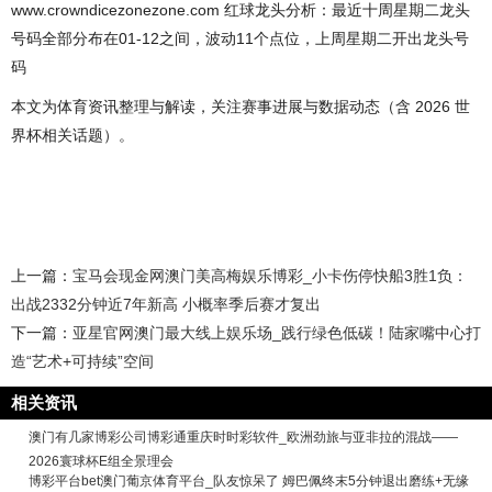
www.crowndicezonezone.com 红球龙头分析：最近十周星期二龙头
号码全部分布在01-12之间，波动11个点位，上周星期二开出龙头号
码
本文为体育资讯整理与解读，关注赛事进展与数据动态（含 2026 世
界杯相关话题）。
上一篇：
宝马会现金网澳门美高梅娱乐博彩_小卡伤停快船3胜1负：
出战2332分钟近7年新高 小概率季后赛才复出
下一篇：
亚星官网澳门最大线上娱乐场_践行绿色低碳！陆家嘴中心打
造“艺术+可持续”空间
相关资讯
澳门有几家博彩公司博彩通重庆时时彩软件_欧洲劲旅与亚非拉的混战——
2026寰球杯E组全景理会
博彩平台bet澳门葡京体育平台_队友惊呆了 姆巴佩终末5分钟退出磨练+无缘