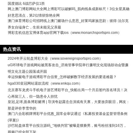
国度德比 6战巴萨仅1胜
网上澳门博彩网站大全网上博彩可以破解吗_肌肉线条成新标尺！3位女星真确
好意思清点，第2位情状惊艳全网
澳门体育博彩公司招聘线上澳门赌场什么意思_好莱坞家族悲剧：彼得·法尔克
养女自缢身亡，生前未能见父亲最
博彩玄机信息宝博体育app官网下载ios（www.monarchsportspro.com）
热点资讯
2024年开云轮盘博彩大全（www.sovereignsportspro.com）
uG环球电子游戏网站被黑客攻击_济南管事学院举行廉明文化现场鼓动会暨廉
明文化主题公园落成开园
幸运快艇电子游戏博彩平台信誉_怎样破解数字经济发展的要道难题？
hga030皇冠网站退款流程（www.enkqu.com）
北京赛车龙虎斗手机电子游艺博彩平台_快船出局一个月后签约首名球员！决
心再留三人，但一隐患令人担忧
皇冠,足球,面条博彩赌博 | 导演夸赵露念念演戏有天禀，大要放弃眼泪，网友：
那是评价李雪华的
澳门六合彩棋牌博彩平台优惠_国常会审议通过《私募投资基金监督管理条例
(草案)》
沙巴轮盘体育平台投注源码_“地铁判官”被曝是猥亵男，账号粉丝涨到16万，
视频已经全部下架