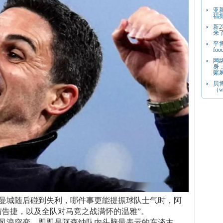
亚
福
新2
来
平博
foo
网
身
赌
贝
（ww
曼城随后碰到失利，哪件事更能提振球队士气时，阿
与告捷，以及全队对马竞之战满怀的温雅”。
风浪突变，即即是阿森纳队内头脑最表示的东谈主，