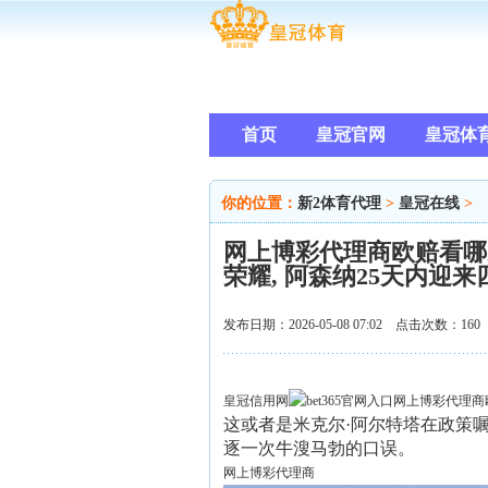
首页
皇冠官网
皇冠体
你的位置：
新2体育代理
>
皇冠在线
>
网上博彩代理商欧赔看哪
荣耀, 阿森纳25天内迎
发布日期：2026-05-08 07:02 点击次数：160
皇冠信用网
网上博彩代理商
这或者是米克尔·阿尔特塔在政策
逐一次牛溲马勃的口误。
网上博彩代理商