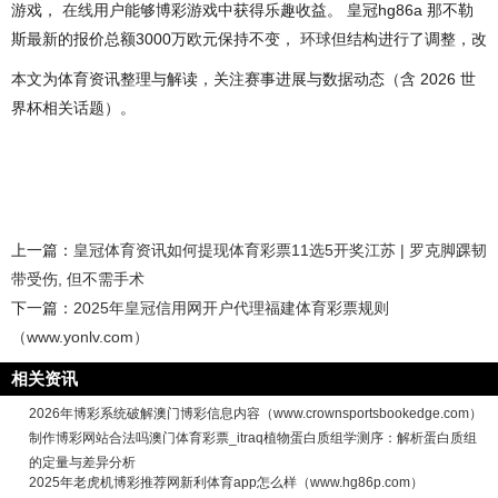
游戏，
在线
用户能够博彩游戏中获得乐趣收益。 皇冠hg86a 那不勒
斯最新的报价总额3000万欧元保持不变，
环球
但结构进行了调整，改
本文为体育资讯整理与解读，关注赛事进展与数据动态（含 2026 世
界杯相关话题）。
上一篇：
皇冠体育资讯如何提现体育彩票11选5开奖江苏 | 罗克脚踝韧
带受伤, 但不需手术
下一篇：
2025年皇冠信用网开户代理福建体育彩票规则
（www.yonlv.com）
相关资讯
2026年博彩系统破解澳门博彩信息内容（www.crownsportsbookedge.com）
制作博彩网站合法吗澳门体育彩票_itraq植物蛋白质组学测序：解析蛋白质组
的定量与差异分析
2025年老虎机博彩推荐网新利体育app怎么样（www.hg86p.com）