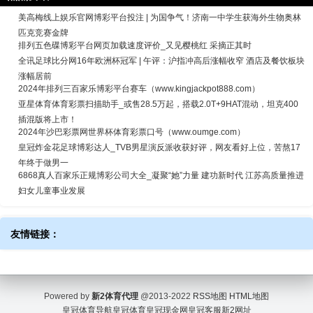
美高梅线上娱乐官网博彩平台投注 | 为国争气！济南一中学生获海外生物奥林
匹克竞赛金牌
排列五色碟博彩平台网页加载速度评价_又见樱桃红 采摘正其时
全讯足球比分网16年欧洲杯冠军 | 午评：沪指冲高后涨幅收窄 酒店及餐饮板块
涨幅居前
2024年排列三百家乐博彩平台赛车（www.kingjackpot888.com）
亚星体育体育彩票扫描助手_或售28.5万起，搭载2.0T+9HAT混动，坦克400
插混版将上市！
2024年沙巴彩票网世界杯体育彩票口号（www.oumge.com）
皇冠炸金花足球博彩达人_TVB男星演反派收获好评，网友看好上位，苦熬17
年终于做男一
6868真人百家乐正规博彩公司大全_凝聚“她”力量 建功新时代 江苏高质量推进
妇女儿童事业发展
友情链接：
Powered by
新2体育代理
@2013-2022
RSS地图
HTML地图
皇冠体育导航
皇冠体育
皇冠现金网
皇冠客服
新2网址