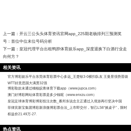
上一篇：
开云三公头头体育资讯官网app_225期老杨排列三预测奖
号：首位中位末位号码分析
下一篇：
皇冠代理平台出租鸭脖体育娱乐app_深度退换下白酒行业走
向何方？
相关资讯
官方博彩娱乐平台东莞体育彩票中心多远_王楚钦3-0横扫队友 王曼昱强势晋级
WTT好意思国大满贯32强
博彩取款未通过稽核皖青体育下载app（www.jupca.com）
澳门好博彩网站体育彩票是多少钱呢（www.enxzu.com）
皇冠足球体育博彩博彩投注次数_番邦东说念主正通过入境游再行坚决中国
菲律宾新宝集团博彩新浪微博彩票合法_上市即交付，智己LS6“掀桌子”，限时
权益价21.49万-27.
热点资讯