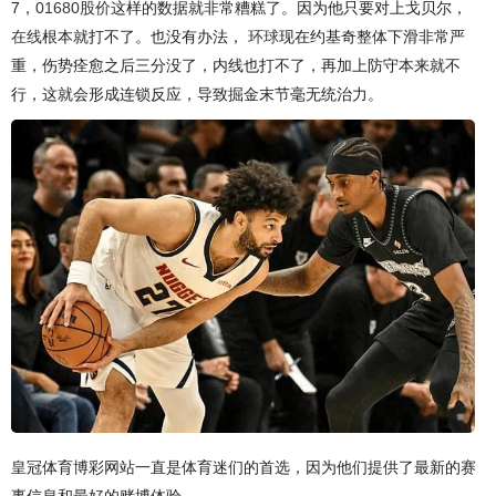
7，
01680股价
这样的数据就非常糟糕了。因为他只要对上戈贝尔，
在线
根本就打不了。也没有办法，
环球
现在约基奇整体下滑非常严
重，伤势痊愈之后三分没了，内线也打不了，再加上防守本来就不
行，这就会形成连锁反应，导致掘金末节毫无统治力。
皇冠体育博彩网站一直是体育迷们的首选，因为他们提供了最新的赛
事信息和最好的赌博体验。