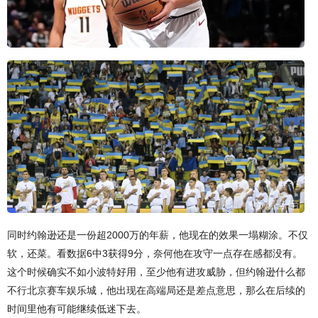
同时约翰逊还是一份超2000万的年薪，他现在的效果一塌糊涂。不仅
软，还菜。看数据6中3获得9分，奈何他在攻守一点存在感都没有。
这个时候确实不如小波特好用，至少他有进攻威胁，但约翰逊什么都
不行北京赛车娱乐城，他出现在高端局还是差点意思，那么在后续的
时间里他有可能继续低迷下去。