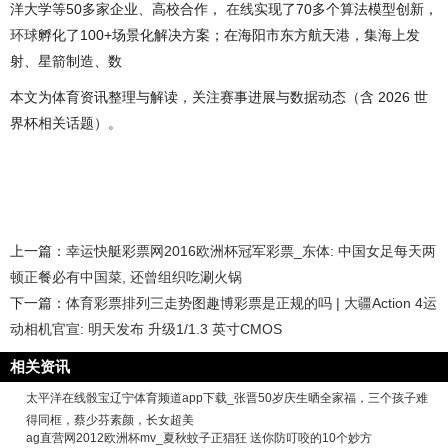
洋大学等50多家企业、高校合作，
在线
实现了70多个算法模型创新，
环球
孵化了100+场景化解决方案；在海阳市东方航天港，集海上发
射、星箭制造、数
本文为体育资讯整理与解读，关注赛事进展与数据动态（含 2026 世
界杯相关话题）。
上一篇：
幸运快艇彩票网2016欧洲杯冠军彩票_东体: 中国女足每天两
顿正餐必有中国菜, 还曾组织吃涮火锅
下一篇：
体育彩票排列三走势图趣博彩票是正规的吗 | 大疆Action 4运
动相机官宣: 明天发布 升级1/1.3 英寸CMOS
相关资讯
太平洋在线骰宝辽宁体育频道app下载_张晋50岁庆生晒全家福，三个孩子难
得同框，蔡少芬素颜，长女超美
ag直营网2012欧洲杯mv_夏秋蚊子正猖狂 送你防叮咬的10个妙方