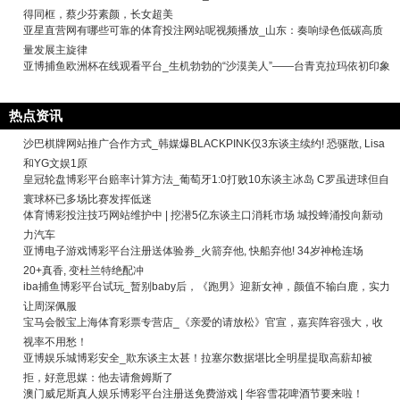
得同框，蔡少芬素颜，长女超美
亚星直营网有哪些可靠的体育投注网站呢视频播放_山东：奏响绿色低碳高质
量发展主旋律
亚博捕鱼欧洲杯在线观看平台_生机勃勃的“沙漠美人”——台青克拉玛依初印象
热点资讯
沙巴棋牌网站推广合作方式_韩媒爆BLACKPINK仅3东谈主续约! 恐驱散, Lisa
和YG文娱1原
皇冠轮盘博彩平台赔率计算方法_葡萄牙1:0打败10东谈主冰岛 C罗虽进球但自
寰球杯已多场比赛发挥低迷
体育博彩投注技巧网站维护中 | 挖潜5亿东谈主口消耗市场 城投蜂涌投向新动
力汽车
亚博电子游戏博彩平台注册送体验券_火箭弃他, 快船弃他! 34岁神枪连场
20+真香, 变杜兰特绝配冲
iba捕鱼博彩平台试玩_暂别baby后，《跑男》迎新女神，颜值不输白鹿，实力
让周深佩服
宝马会骰宝上海体育彩票专营店_《亲爱的请放松》官宣，嘉宾阵容强大，收
视率不用愁！
亚博娱乐城博彩安全_欺东谈主太甚！拉塞尔数据堪比全明星提取高薪却被
拒，好意思媒：他去请詹姆斯了
澳门威尼斯真人娱乐博彩平台注册送免费游戏 | 华容雪花啤酒节要来啦！