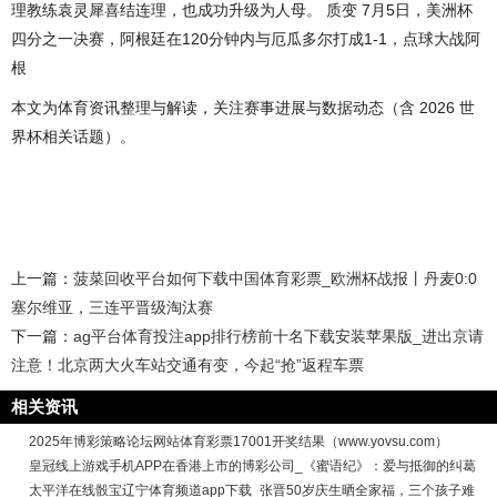
理教练袁灵犀喜结连理，也成功升级为人母。 质变 7月5日，美洲杯
四分之一决赛，阿根廷在120分钟内与厄瓜多尔打成1-1，点球大战阿
根
本文为体育资讯整理与解读，关注赛事进展与数据动态（含 2026 世
界杯相关话题）。
上一篇：
菠菜回收平台如何下载中国体育彩票_欧洲杯战报丨丹麦0:0
塞尔维亚，三连平晋级淘汰赛
下一篇：
ag平台体育投注app排行榜前十名下载安装苹果版_进出京请
注意！北京两大火车站交通有变，今起“抢”返程车票
相关资讯
2025年博彩策略论坛网站体育彩票17001开奖结果（www.yovsu.com）
皇冠线上游戏手机APP在香港上市的博彩公司_《蜜语纪》：爱与抵御的纠葛
太平洋在线骰宝辽宁体育频道app下载_张晋50岁庆生晒全家福，三个孩子难