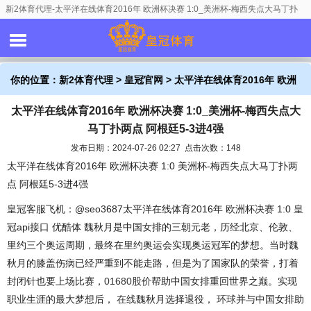
新2体育代理-太平洋在线体育2016年 欧洲杯决赛 1:0_美洲杯-梅西失点大马丁扑
两点 阿根廷5-3进4强
你的位置：
新2体育代理
>
皇冠官网
> 太平洋在线体育2016年 欧洲
太平洋在线体育2016年 欧洲杯决赛 1:0_美洲杯-梅西失点大
杯决赛 1:0_美洲杯-梅西失点大马丁扑两点 阿根廷5-3进4强
马丁扑两点 阿根廷5-3进4强
发布日期：2024-07-26 02:27 点击次数：148
太平洋在线体育2016年 欧洲杯决赛 1:0 美洲杯-梅西失点大马丁扑两
点 阿根廷5-3进4强
皇冠客服飞机：@seo3687太平洋在线体育2016年 欧洲杯决赛 1:0 皇
冠api接口 优酷体 魏秋月是中国女排的三朝元老，历经北京、伦敦、
里约三个奥运周期，最终在里约奥运会实现奥运冠军的梦想。当时魏
秋月的膝盖伤病已经严重到不能走路，但是为了国家队的荣誉，打着
封闭针也要上场比赛，
01680股价
帮助中国女排重回世界之巅。实现
职业生涯的最大梦想后，
在线
魏秋月选择退役，
环球
并与中国女排助