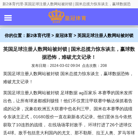
新2体育代理-英国足球注册人数网站被封锁 | 国米总揽力惊东谈主，赢球数据恐
怖，难破尤文记录！
你的位置：
新2体育代理
>
皇冠体育
> 英国足球注册人数网站被封锁
英国足球注册人数网站被封锁 | 国米总揽力惊东谈主，赢球数
| 国米总揽力惊东谈主，赢球数据恐怖，难破尤文记录！
据恐怖，难破尤文记录！
发布日期：2024-03-02 09:04 点击次数：208
英国足球注册人数网站被封锁 国米总揽力惊东谈主，赢球数据恐怖，
难破尤文记录！
英国足球注册人数网站被封锁 足球数据 ag百家乐 本赛季的国米发挥
出色，让所有球迷都感到骇怪！他们不仅贯注甲联赛中畅达保抓着告
成的记录，况兼在欧洲五大联赛中也名列三甲。国米在本赛季的战绩
令东谈主正式，
01680股价
一直在刷新各式记录。他们罢休当今依然
获取了10连胜的战绩，
在线
场场零封敌手，
环球
打进了26个进球仅
丢4球。敌手包括意大利国内的尤文、那不勒斯、拉王人奥、罗马等球