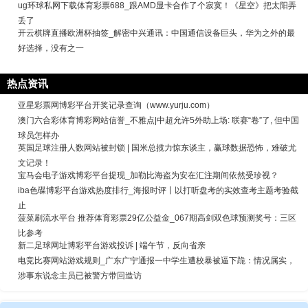
ug环球私网下载体育彩票688_跟AMD显卡合作了个寂寞！《星空》把太阳弄
丢了
开云棋牌直播欧洲杯抽签_解密中兴通讯：中国通信设备巨头，华为之外的最
好选择，没有之一
热点资讯
亚星彩票网博彩平台开奖记录查询（www.yurju.com）
澳门六合彩体育博彩网站信誉_不雅点|中超允许5外助上场: 联赛“卷”了, 但中国
球员怎样办
英国足球注册人数网站被封锁 | 国米总揽力惊东谈主，赢球数据恐怖，难破尤
文记录！
宝马会电子游戏博彩平台提现_加勒比海盗为安在汇注期间依然受珍视？
iba色碟博彩平台游戏热度排行_海报时评丨以打听盘考的实效查考主题考验截
止
菠菜刷流水平台 推荐体育彩票29亿公益金_067期高剑双色球预测奖号：三区
比参考
新二足球网址博彩平台游戏投诉 | 端午节，反向省亲
电竞比赛网站游戏规则_广东广宁通报一中学生遭校暴被逼下跪：情况属实，
涉事东说念主员已被警方带回造访