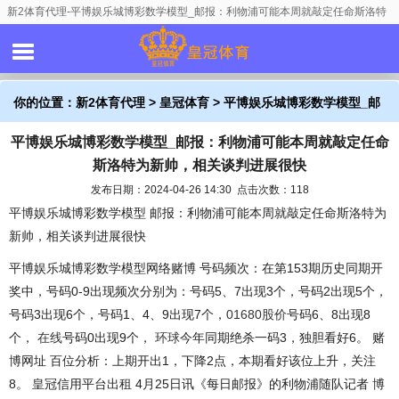
新2体育代理-平博娱乐城博彩数学模型_邮报：利物浦可能本周就敲定任命斯洛特
为新帅，相关谈判进展很快
你的位置：
新2体育代理
>
皇冠体育
> 平博娱乐城博彩数学模型_邮
平博娱乐城博彩数学模型_邮报：利物浦可能本周就敲定任命
报：利物浦可能本周就敲定任命斯洛特为新帅，相关谈判进展很快
斯洛特为新帅，相关谈判进展很快
发布日期：2024-04-26 14:30 点击次数：118
平博娱乐城博彩数学模型 邮报：利物浦可能本周就敲定任命斯洛特为
新帅，相关谈判进展很快
平博娱乐城博彩数学模型网络赌博 号码频次：在第153期历史同期开
奖中，号码0-9出现频次分别为：号码5、7出现3个，号码2出现5个，
号码3出现6个，号码1、4、9出现7个，
01680股价
号码6、8出现8
个，
在线
号码0出现9个，
环球
今年同期绝杀一码3，独胆看好6。 赌
博网址 百位分析：上期开出1，下降2点，本期看好该位上升，关注
8。 皇冠信用平台出租 4月25日讯《每日邮报》的利物浦随队记者 博