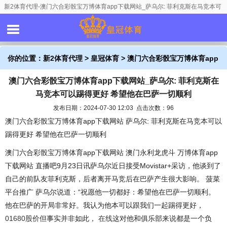
新2体育代理-澳门六合彩骰宝万博体育app下载网站_萨乌尔: 菲利克斯在马竞本可
以踢得更好 希望他在巴萨一切顺利
你的位置：
新2体育代理
>
皇冠体育
> 澳门六合彩骰宝万博体育app
澳门六合彩骰宝万博体育app下载网站_萨乌尔: 菲利克斯在
下载网站_萨乌尔: 菲利克斯在马竞本可以踢得更好 希望他在巴萨一
马竞本可以踢得更好 希望他在巴萨一切顺利
切顺利
发布日期：2024-07-30 12:03 点击次数：96
澳门六合彩骰宝万博体育app下载网站 萨乌尔: 菲利克斯在马竞本可以
踢得更好 希望他在巴萨一切顺利
澳门六合彩骰宝万博体育app下载网站 澳门永利龙虎斗 万博体育app
下载网站 直播吧9月23日讯萨乌尔近日接受Movistar+采访，他谈到了
自己的前队友菲利克斯，后者离开马竞后在巴萨产生很大影响。 菠菜
平台推广 萨乌尔说道：“祝愿他一切都好：希望他在巴萨一切顺利。
他在巴萨的开局非常好。我认为他本可以跟我们一起踢得更好，
01680股价
但事实并非如此，
在线
这对他和俱乐部来说都是一个负