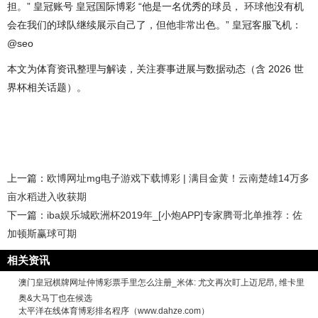
担。” 皇冠账号 皇冠国际博彩 “他是一名优秀的球员，
环球
他没有机
会在我们的球队继续展示自己了，但他非常出色。” 皇冠客服飞机：
@seo
本文为体育资讯整理与解读，关注赛事进展与数据动态（含 2026 世
界杯相关话题）。
上一篇：
欧博网址mg电子游戏下载博彩 | 满目金黄！云南楚雄14万多
亩水稻进入收获期
下一篇：
iba娱乐城欧洲杯2019年_[小炮APP]专家腾哥北单推荐：佐
加顿斯赢球可期
相关资讯
澳门皇冠棋牌网址仲博彩票手里怎么注册_米体: 尤文再次盯上迈尼昂, 维卡里
奥&大马丁也在候选
太平洋在线体育博彩排名程序（www.dahze.com）